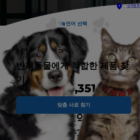
구매
언어 선택
반려동물에게 적합한 제품 찾
기
힐스의 220,351 평
규모의 펫 뉴트리션
맞춤 사료 찾기
센터에서는 약 450
마리의 강아지와,