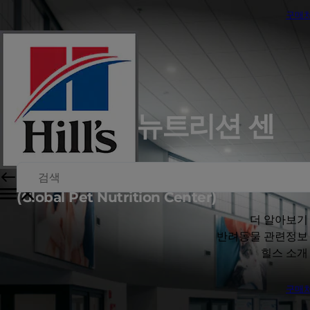
구매
글로벌 펫 뉴트리션 센
터
(Global Pet Nutrition Center)
더 알아보기
반려동물 관련정보
힐스 소개
구매