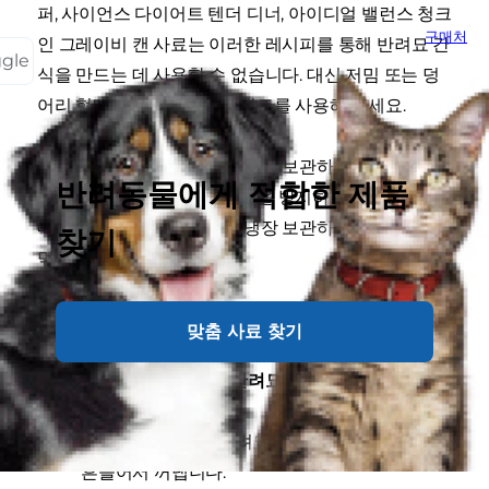
퍼, 사이언스 다이어트 텐더 디너, 아이디얼 밸런스 청크
구매처
인 그레이비 캔 사료는 이러한 레시피를 통해 반려묘 간
ggle
식을 만드는 데 사용할 수 없습니다. 대신 저밈 또는 덩
어리 형태의 사이언스 다이어트를 사용해 주세요.
이 홈메이드 반려묘 간식은 냉동 보관하면 안 됩니다.
반려동물에게 적합한 제품
신선도를 유지하고 상하는 것을 방지하기 위해 구운 홈
메이드 반려묘 간식은 모두 냉장 보관하고 5~7일 내에
찾기
먹어야 합니다.
만드는 양: 반려묘 간식 약 12회 분량
맞춤 사료 찾기
반려묘 캔 사료로 만드는 반려묘 간식
캔을 열고 캔 안의 반려묘 사료 중 고깃덩어리를
흔들어서 꺼냅니다.