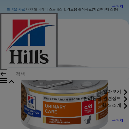
구매처
반려묘 사료
c/d 멀티케어 스트레스 반려묘용 습식사료(치킨&야채 스튜)
더 알아보기
반려동물 관련정보
힐스 소개
구매처