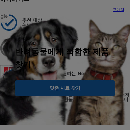
구매처
ggle
추천 대상
Adult Dogs
비추천 대상
반려동물에게 적합한 제품
puppies and pregnant or nursing
찾기
미국 수의사들이 추천하는 No.1 브랜드, 힐스
맞춤 사료 찾기
구매하신 제품에 대해 불만족 시, 미사용분을 구매처
에 반품하시면 전액 환불 또는 교환을 진행해드립니
다