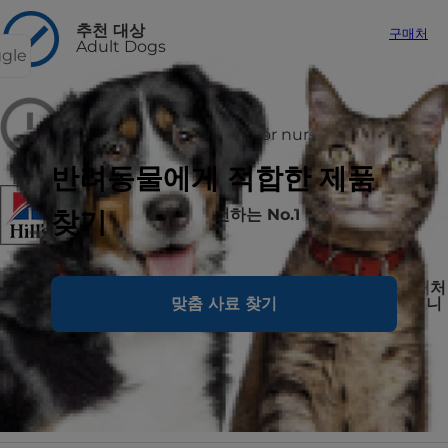
추천 대상
구매처
Adult Dogs
ggle
비추천 대상
puppies and pregnant or nursing
반려동물에게 적합한 제품
찾기
미국 수의사들이 추천하는 No.1 브랜드, 힐스
구매하신 제품에 대해 불만족 시, 미사용분을 구매처
에 반품하시면 전액 환불 또는 교환을 진행해드립니
맞춤 사료 찾기
다
사료 형태
습식사료