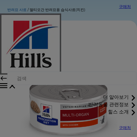
구매처
반려묘 사료
멀티오간 반려묘용 습식사료(치킨)
더 알아보기
반려동물 관련정보
힐스 소개
구매처