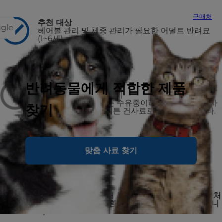
구매처
추천 대상
ggle
헤어볼 관리 및 체중 관리가 필요한 어덜트 반려묘
(1~6세)
비추천 대상
반려동물에게 적합한 제품
1세 미만 고양이
임신·수유 중인 고양이
고양이가 임신, 또는 수유중이라면 반드시 힐스 사
찾기
이언스 다이어트 키튼 건사료로 전환해야 합니다.
맞춤 사료 찾기
미국 수의사들이 추천하는 No.1 브랜드, 힐스
구매하신 제품에 대해 불만족 시, 미사용분을 구매처
에 반품하시면 전액 환불 또는 교환을 진행해드립니
다