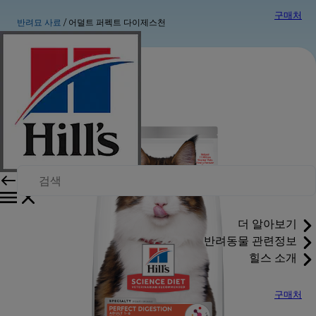
구매처
반려묘 사료
어덜트 퍼펙트 다이제스천
더 알아보기
반려동물 관련정보
힐스 소개
구매처