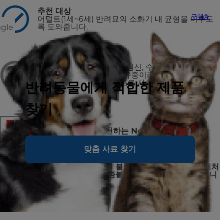
추천 대상
구매처
어덜트(1세~6세) 반려묘의 소화기 내 균형을 이루도
록 도와줍니다.
ggle
비추천 대상
키튼, 어덜트(7세 이상), 임신, 수유중인 반려묘.
반려묘가 임신, 또는 수유중이라면 반드시 힐스 사
이언스 다이어트 키튼으로 사료를 전환해야 합니
반려동물에게 적합한 제품
다.
찾기
미국 수의사들이 추천하는 No.1 브랜드, 힐스
맞춤 사료 찾기
구매하신 제품에 대해 불만족 시, 미사용분을 구매처
에 반품하시면 전액 환불 또는 교환을 진행해드립니
다