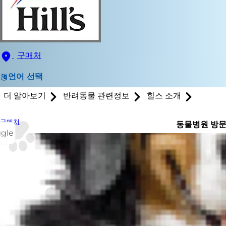
구매처
언어 선택
더 알아보기
반려동물 관련정보
힐스 소개
구매처
동물병원 방
ggle
여러분과 마찬
의사와 함께 
강과 관련하여
유지할 수 있