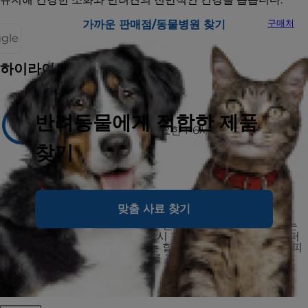
가까운 판매점/동물병원 찾기
구매처
ggle
하이라이트
반려동물에게 적합한 제품
추천 대상
소화기 건강 관리가 필요한 1-6세의 반려견
찾기
비추천 대상
1세 미만의 반려견
맞춤 사료 찾기
7세 이상의 반려견
임신 또는 수유 중인 반려견- 반려견이 임신, 또는
수유 중이라면 반드시 힐스 사이언스 다이어트 퍼
피 스몰 바이트 또는 힐스 사이언스 다이어트 퍼피
스몰&미니로 사료를 전환해야 합니다.