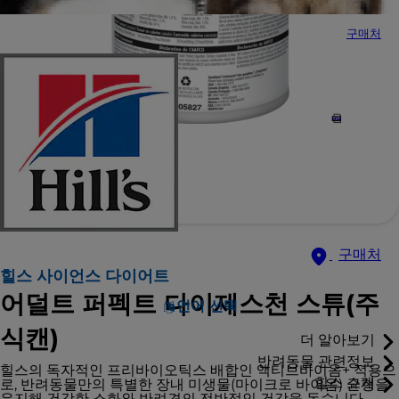
구매처
구매처
힐스 사이언스 다이어트
어덜트 퍼펙트 다이제스천 스튜(주
언어 선택
식캔)
더 알아보기
반려동물 관련정보
힐스의 독자적인 프리바이오틱스 배합인 액티브바이옴+ 적용으
힐스 소개
로, 반려동물만의 특별한 장내 미생물(마이크로 바이옴) 균형을
유지해 건강한 소화와 반려견의 전반적인 건강을 돕습니다.