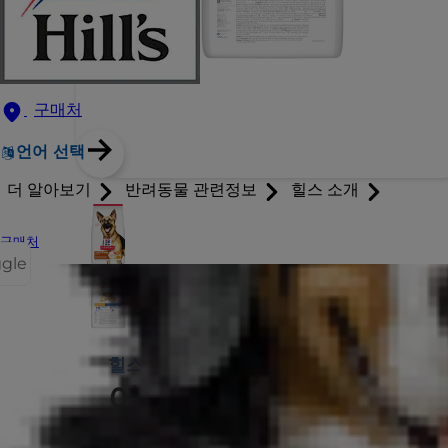
구매처
언어 선택
더 알아보기
반려동물 관련정보
힐스 소개
구매처
ggle
힐스 사이언스 다이어트
어덜트 6+ 라지 브리드 