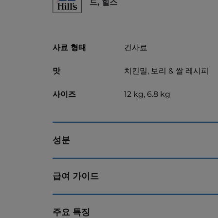
드, 힐스
사료 형태
건사료
맛
치킨밀, 보리 & 쌀 레시피
사이즈
12 kg, 6.8 kg
성분
급여 가이드
주요 특징