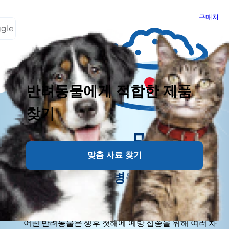
구매처
ggle
반려동물에게 적합한 제품
찾기
맛있는 팁
맞춤 사료 찾기
얼마나 자주 동물병원을 방문해야 할
까요?
어린 반려동물은 생후 첫해에 예방 접종을 위해 여러 차