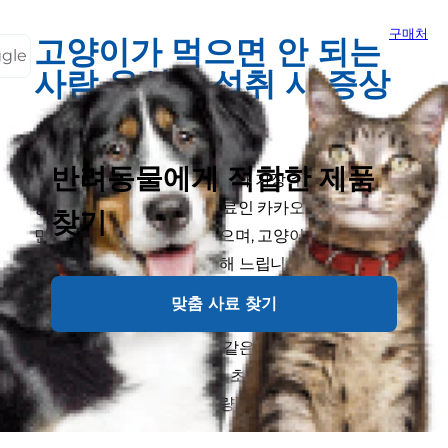
구매처
고양이가 먹으면 안 되는
ggle
사람 음식과 섭취 시 증상
초콜릿, 카페인
반려동물에게 적합한 제품
고양이 초콜릿 섭취는 보호자가 가장 주의해야 할 위험
중 하나입니다. 초콜릿의 원료인 카카오에는 테오브로
찾기
민과 카페인이 함유되어 있으며, 고양이는 이 두 성분을
분해하는 속도가 사람에 비해 느립니다. 체내에 축적된
테오브로민은 중추신경계와 심장 기능에 영향을 주어
맞춤 사료 찾기
구토, 설사, 심박수 증가와 같은 반응이 나타나게 되며,
심할 경우 떨림이나 경련과 같은 신경계 반응으로도 이
어질 수 있습니다. 특히 다크 초콜릿과 코코아 파우더는
테오브로민 함량이 높아 소량으로도 위험합니다.