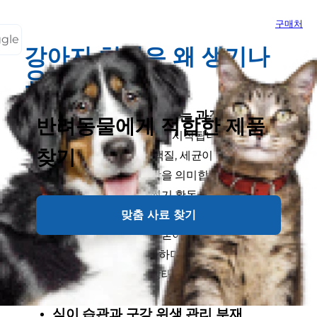
구매처
ggle
강아지 치석은 왜 생기나
요?
치태가 치석으로 변하는 과정
반려동물에게 적합한 제품
치석은 대부분 치태에서 시작됩니다. 치태는 음식
찾기
물 찌꺼기와 침 속 단백질, 세균이 결합해 치아 표
면에 형성되는 얇은 막을 의미합니다. 식사 후 형
성된 치태가 양치나 씹기 활동 등을 통해 충분히
맞춤 사료 찾기
제거되지 않으면 침 속의 칼슘과 인 성분이 침착
되면서 점차 단단하게 굳어집니다. 이 과정에서
치태는 치석으로 변화하며, 일반적인 칫솔질만으
로 제거하기 어려운 상태가 됩니다.
식이 습관과 구강 위생 관리 부재