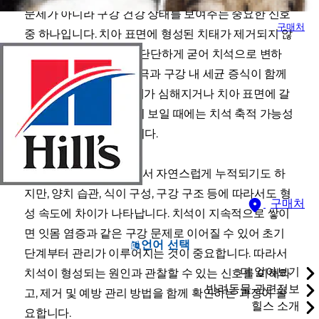
문제가 아니라 구강 건강 상태를 보여주는 중요한 신호
구매처
중 하나입니다. 치아 표면에 형성된 치태가 제거되지 않
은 채 남아 있으면 점차 단단하게 굳어 치석으로 변하
며, 이 과정에서 잇몸 자극과 구강 내 세균 증식이 함께
진행됩니다. 특히 입냄새가 심해지거나 치아 표면에 갈
색 또는 황갈색 침착물이 보일 때에는 치석 축적 가능성
을 고려할 필요가 있습니다.
치석은 연령이 증가하면서 자연스럽게 누적되기도 하
지만, 양치 습관, 식이 구성, 구강 구조 등에 따라서도 형
구매처
성 속도에 차이가 나타납니다. 치석이 지속적으로 쌓이
면 잇몸 염증과 같은 구강 문제로 이어질 수 있어 초기
언어 선택
단계부터 관리가 이루어지는 것이 중요합니다. 따라서
더 알아보기
치석이 형성되는 원인과 관찰할 수 있는 신호를 이해하
반려동물 관련정보
고, 제거 및 예방 관리 방법을 함께 확인하는 과정이 필
힐스 소개
요합니다.