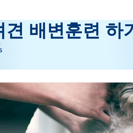
려견 배변훈련 하
련
5