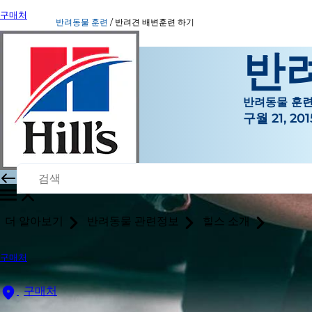
구매처
반려동물 훈련
반려견 배변훈련 하기
반
반려동물 훈
구월 21, 201
더 알아보기
반려동물 관련정보
힐스 소개
구매처
구매처