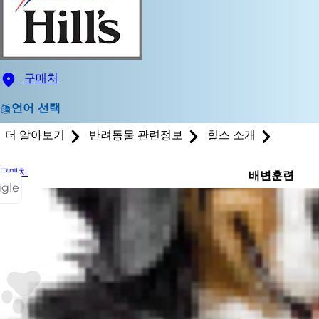
구매처
언어 선택
더 알아보기
반려동물 관련정보
힐스 소개
구매처
배변훈련
ggle
배변훈련의 기
련시키고 싶다
나가는 것이 
에게 문의하십
강아지를 항상
항상 가족들이 