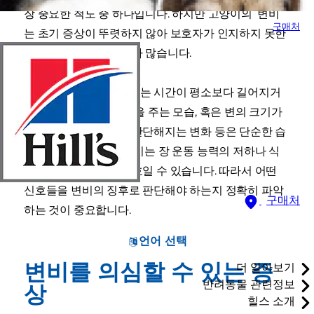
장 중요한 척도 중 하나입니다. 하지만 고양이의 변비
구매처
는 초기 증상이 뚜렷하지 않아 보호자가 인지하지 못한
채 시기를 놓치는 경우가 많습니다.
고양이가 화장실에 머무는 시간이 평소보다 길어지거
나 배변 시 과도하게 힘을 주는 모습, 혹은 변의 크기가
눈에 띄게 작아지거나 단단해지는 변화 등은 단순한 습
관의 차이가 아닙니다. 이는 장 운동 능력의 저하나 식
이 불균형과 관련된 신호일 수 있습니다. 따라서 어떤
신호들을 변비의 징후로 판단해야 하는지 정확히 파악
구매처
하는 것이 중요합니다.
언어 선택
변비를 의심할 수 있는 증
더 알아보기
반려동물 관련정보
상
힐스 소개