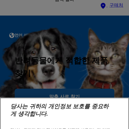
구매처
언어 선택
언어 선택
자료
반려동물에게 적합한 제품
문의하기
사이트맵
찾기
당사 사이트
Hil's Vet
맞춤 사료 찾기
채용
당사는 귀하의 개인정보 보호를 중요하
게 생각합니다.