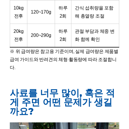
10kg
하루
간식 섭취량을 포함
120~170g
전후
2회
해 총열량 조절
20kg
하루
관절 부담과 체중 변
200~290g
전후
2회
화 함께 확인
※ 위 급여량은 참고용 기준이며, 실제 급여량은 제품별
급여 가이드와 반려견의 체형·활동량에 따라 조절합니
다.
사료를 너무 많이, 혹은 적
게 주면 어떤 문제가 생길
까요?