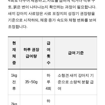
4회로 나누어 제공하고, 사료를 급하게 먹거나 식후 구
토, 묽은 변이 나타나는지 확인하는 과정이 필요합니다.
새끼 강아지 사료양은 사료 포장지의 성장기 권장량을
기준으로 시작하되, 체중 증가 속도와 체형 변화를 보며
조정합니다.
현
급
재
하루 권장
여
급여 기준
체
급여량
횟
중
수
1kg
하
소형견 새끼 강아지 기
전
35~50g
루
준으로 소량씩 분할 급
후
4회
여
하
2kg