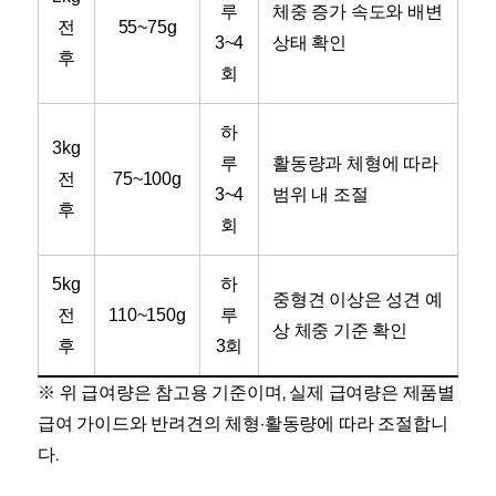
루
체중 증가 속도와 배변
전
55~75g
3~4
상태 확인
후
회
하
3kg
루
활동량과 체형에 따라
전
75~100g
3~4
범위 내 조절
후
회
5kg
하
중형견 이상은 성견 예
전
110~150g
루
상 체중 기준 확인
후
3회
※ 위 급여량은 참고용 기준이며, 실제 급여량은 제품별
급여 가이드와 반려견의 체형·활동량에 따라 조절합니
다.