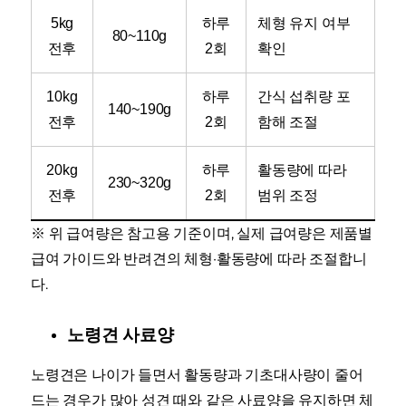
5kg
하루
체형 유지 여부
80~110g
전후
2회
확인
10kg
하루
간식 섭취량 포
140~190g
전후
2회
함해 조절
20kg
하루
활동량에 따라
230~320g
전후
2회
범위 조정
※ 위 급여량은 참고용 기준이며, 실제 급여량은 제품별
급여 가이드와 반려견의 체형·활동량에 따라 조절합니
다.
노령견 사료양
노령견은 나이가 들면서 활동량과 기초대사량이 줄어
드는 경우가 많아 성견 때와 같은 사료양을 유지하면 체