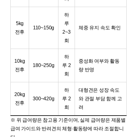
하
5kg
루
110~150g
체중 유지 속도 확인
전후
2~3
회
하
10kg
중성화 여부와 활동
180~250g
루 2
전후
량 반영
회
하
대형견은 성장 속도
20kg
300~420g
루 2
와 관절 부담 함께 고
전후
회
려
※ 위 급여량은 참고용 기준이며, 실제 급여량은 제품별
급여 가이드와 반려견의 체형·활동량에 따라 조절합니