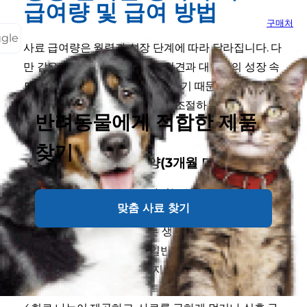
급여량 및 급여 방법
구매처
ggle
사료 급여량은 월령과 성장 단계에 따라 달라집니다. 다
만 같은 월령의 강아지라도 소형견과 대형견의 성장 속
도, 성견 예상 체중, 활동량이 다르기 때문에 사료 포장
지의 체중별 권장량을 기준으로 조절하는 것이 기본입
반려동물에게 적합한 제품
니다.
찾기
새끼 강아지 사료양(3개월 미만)
생후 3개월 미만의 새끼 강아지는 성장 속도가 빠르지
맞춤 사료 찾기
만 위 용량이 작아 한 번에 많은 양을 먹기 어렵습니다.
미국 컨넬 클럽(AKC)
에서는 생후 6~12주 강아지에게
하루 4회 급식하는 방식이 일반적으로 적절하다고 안
내합니다. 따라서 새끼 강아지 사료양은 하루 총량을 한
번에 제공하기보다 3~4회, 특히 6~12주 시기에는 하루