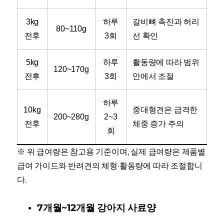
3kg
하루
갈비뼈 촉진과 허리
80~110g
전후
3회
선 확인
5kg
하루
활동량에 따라 범위
120~170g
전후
3회
안에서 조절
하루
10kg
중대형견은 급격한
200~280g
2~3
전후
체중 증가 주의
회
※ 위 급여량은 참고용 기준이며, 실제 급여량은 제품별
급여 가이드와 반려견의 체형·활동량에 따라 조절합니
다.
7개월~12개월 강아지 사료양