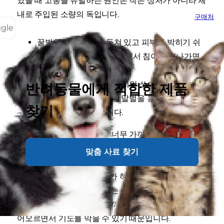
였을 때 고통을 유발하는 원인은 작은 상처가 아니라 체
내로 주입된 소량의 독입니다.
구매처
ggle
꿀벌의 침은 가시가 돋쳐 있고 피부에 박히기 쉬
운 구조로 되어 있으며, 몸에서 침이 빠져나가면
죽게 됩니다.
말벌의 침에는 가시가 없지만 쏘이면 꿀벌보다 더
반려동물에게 적합한 제품
심하게 고통스럽습니다. 말벌을 흥분시키면 여러
찾기
차례 쏘일 수도 있습니다.
반려견이 침을 쏘는 곤충을 너무 가까이서 쳐다보다가
얼굴에 교상을 입는 경우가 대부분입니다.
민감한 코에
맞춤 사료 찾기
침을 맞게 된다면 고통은 배가되죠. 어떤 개들은 곤충을
물려고 혹은 잡으려고 하다가 혀, 입안 또는 목구멍을
쏘이기도 합니다. 이런 경우는 위험한 상황으로 이어질
수 있습니다. 목구멍에서 가까운 곳을 쏘이면 환부가 부
어오르면서 기도를 막을 수 있기 때문입니다.