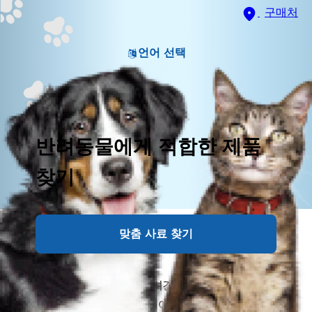
구매처
언어 선택
반려동물에게 적합한 제품
찾기
위장(GI) 및 소화 장애란 무엇인
맞춤 사료 찾기
가요?
위장(GI) 장애 및 질환은 반려견의 위장과 창자에 영향
을 미쳐 통증과 기타 문제를 야기합니다. 음식의 소화